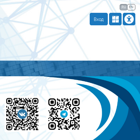
 компании
Тех. поддержка
Маршрут внедрения
RU
EN
Вход