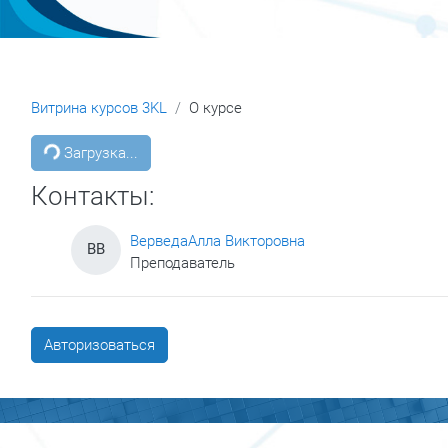
Витрина курсов 3KL
О курсе
Блоки
Загрузка...
Контакты:
ВерведаАлла Викторовна
ВВ
Преподаватель
Авторизоваться
Блоки
Блоки