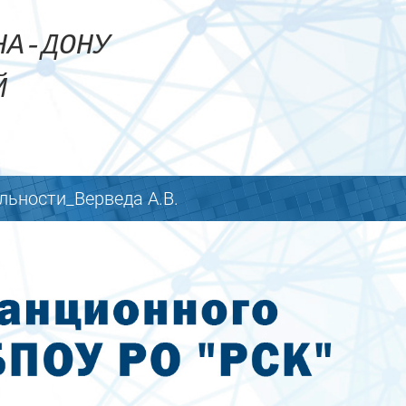
Сайт
-НА-ДОНУ
ЫЙ
льности_Верведа А.В.