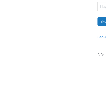
Забы
В Ва