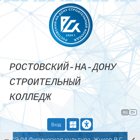
Перейти к основному содержанию
РОСТОВСКИЙ-НА-ДОНУ
СТРОИТЕЛЬНЫЙ
КОЛЛЕДЖ
Сайт компании
Тех. поддержка
RU
EN
Маршрут внедрения
Вход
ОГСЭ.04 Физическая культура_Жуков В.Г.