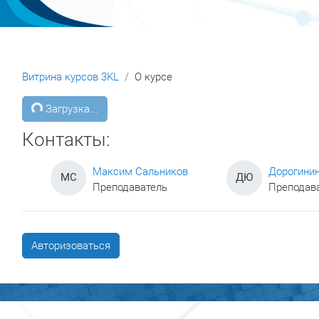
Витрина курсов 3KL
О курсе
Блоки
Загрузка...
Контакты:
Максим Сальников
Дорогини
МС
ДЮ
Преподаватель
Преподав
Авторизоваться
Блоки
Блоки