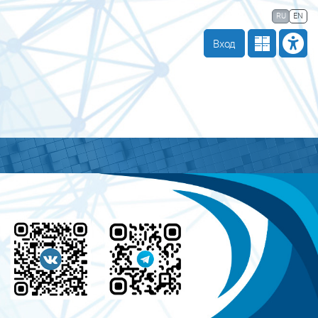
 компании
Тех. поддержка
Маршрут внедрения
RU
EN
Вход