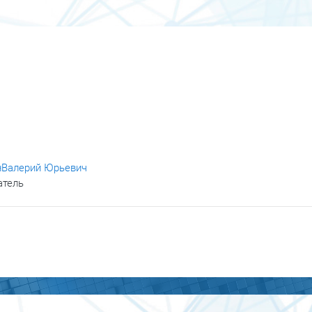
нВалерий Юрьевич
атель