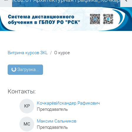
Блоки
И.Р.
Витрина курсов 3KL
О курсе
Блоки
Загрузка...
Контакты:
КочкарёвИскандер Рафикович
КР
Преподаватель
Максим Сальников
МС
Преподаватель