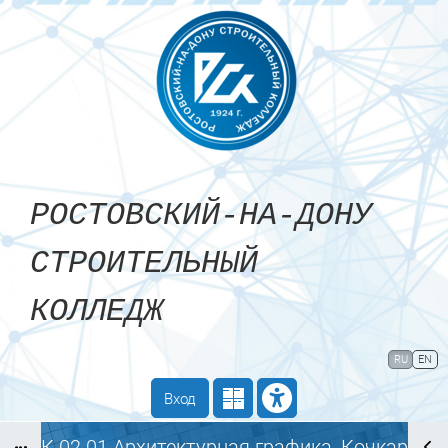
Перейти к основному содержанию
РОСТОВСКИЙ-НА-ДОНУ
СТРОИТЕЛЬНЫЙ
КОЛЛЕДЖ
Сайт компании
Тех. поддержка
RU
EN
Маршрут внедрения
Вход
МДК.02.01 Архитектурная графика_Кочкарёв