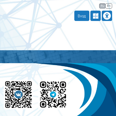
 компании
Тех. поддержка
Маршрут внедрения
RU
EN
Вход